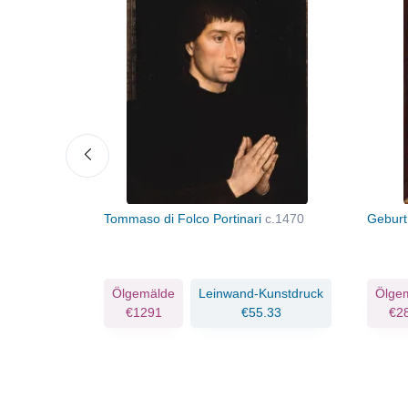
mit dem
Tommaso di Folco Portinari
c.1470
Geburt
Kunstdruck
Ölgemälde
Leinwand-Kunstdruck
Ölge
.25
€1291
€55.33
€2