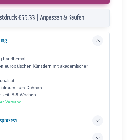
stdruck €55.33 | Anpassen & Kaufen
bung
ig handbemalt
on europäischen Künstlern mit akademischer
ualität
pielraum zum Dehnen
gszeit: 8-9 Wochen
er Versand!
gsprozess