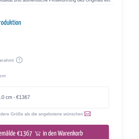
alität und authentische Pinselführung des Originals ein.
roduktion
erahmt
 cm
4.0 cm - €1367
ndere Größe als die angebotene wünschen
emälde €
1367
in den Warenkorb