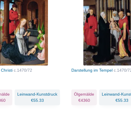
 Christi
c.1470/72
Darstellung im Tempel
c.1470/7
mälde
Leinwand-Kunstdruck
Ölgemälde
Leinwand-Kuns
860
€55.33
€4360
€55.33