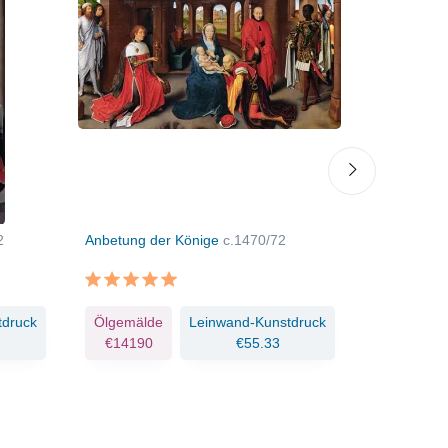
2
Anbetung der Könige
c.1470/72
Der Heilige
Christuski
tdruck
Ölgemälde
Leinwand-Kunstdruck
Ölgemäld
€14190
€55.33
€16337