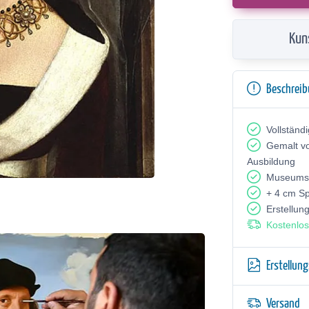
Kun
Beschrei
Vollständ
Gemalt v
Ausbildung
Museumsq
+ 4 cm S
Erstellun
Kostenlos
Erstellun
Versand