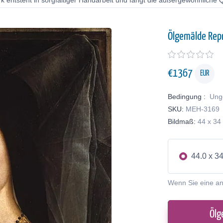
 entsteht in sorgfältiger Handarbeit und fängt die außergewöhnliche Qu
Ölgemälde Rep
€
1367
EUR
Bedingung :
Ung
SKU:
MEH-3169
Bildmaß:
44 x 34
44.0 x 3
Wenn Sie eine a
Ölg