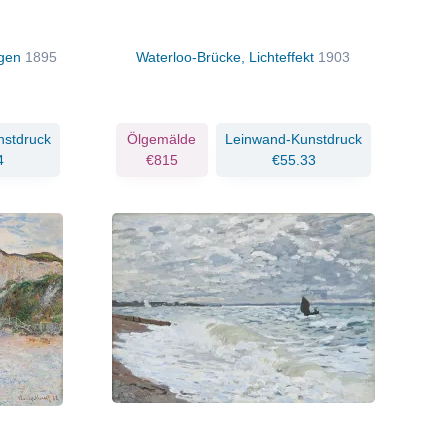
egen
1895
Waterloo-Brücke, Lichteffekt
1903
nstdruck
Ölgemälde
Leinwand-Kunstdruck
4
€815
€55.33