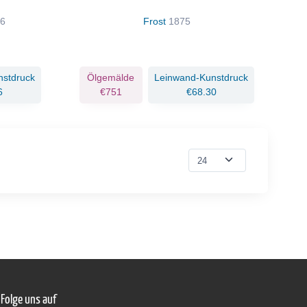
86
Frost
1875
nstdruck
Ölgemälde
Leinwand-Kunstdruck
6
€751
€68.30
Folge uns auf