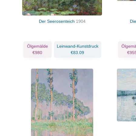
Der Seerosenteich
1904
Di
Ölgemälde
Leinwand-Kunstdruck
Ölgemä
€980
€83.09
€95