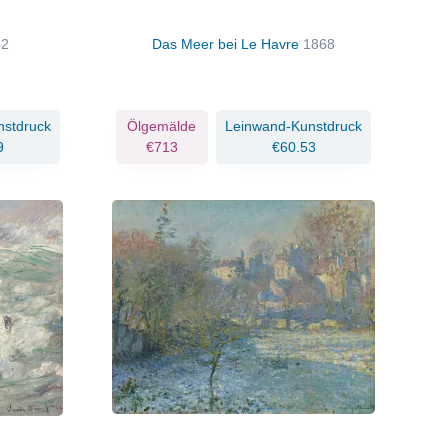
82
Das Meer bei Le Havre
1868
nstdruck
Ölgemälde
Leinwand-Kunstdruck
9
€713
€60.53