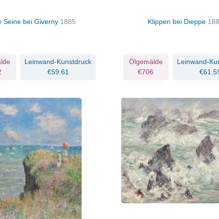
e Seine bei Giverny
1885
Klippen bei Dieppe
18
lde
Leinwand-Kunstdruck
Ölgemälde
Leinwand-Ku
2
€59.61
€706
€61.5