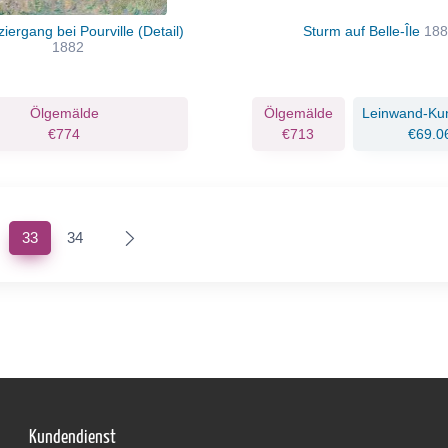
ziergang bei Pourville (Detail)
Sturm auf Belle-Île
18
1882
Ölgemälde
Ölgemälde
Leinwand-Ku
€774
€713
€69.0
(current)
33
34
Kundendienst