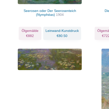
Seerosen oder Der Seerosenteich
Di
(Nymphéas)
1904
Ölgemälde
Leinwand-Kunstdruck
Ölgemä
€882
€80.50
€72