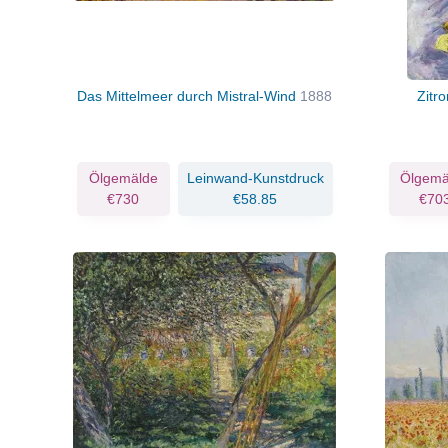
Das Mittelmeer durch Mistral-Wind
1888
Zitr
Ölgemälde
Leinwand-Kunstdruck
Ölgemä
€730
€58.85
€70