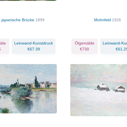
e japanische Brücke
1899
Mohnfeld
1926
lde
Leinwand-Kunstdruck
Ölgemälde
Leinwand-Ku
5
€67.39
€730
€61.2