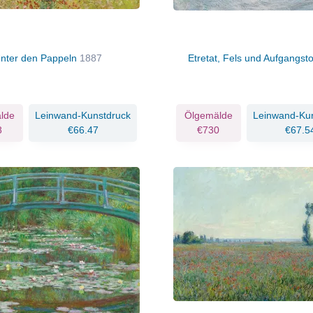
nter den Pappeln
1887
Etretat, Fels und Aufgangst
lde
Leinwand-Kunstdruck
Ölgemälde
Leinwand-Ku
8
€66.47
€730
€67.5