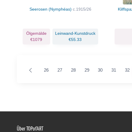
Seerosen (Nymphéas)
c.1915/26
Kliffspa
Ölgemälde
Leinwand-Kunstdruck
€1079
€55.33
26
27
28
29
30
31
32
Über TOPofART