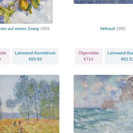
onen auf einem Zweig
1884
Vétheuil
1880
lde
Leinwand-Kunstdruck
Ölgemälde
Leinwand-Ku
3
€69.83
€714
€62.5