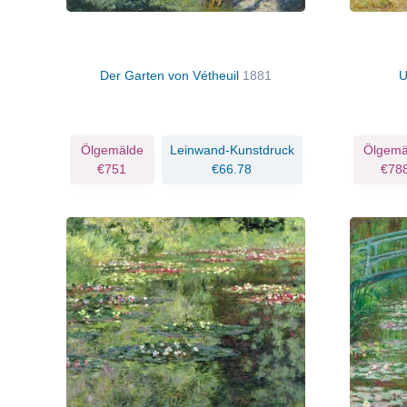
Der Garten von Vétheuil
1881
U
Ölgemälde
Leinwand-Kunstdruck
Ölgemä
€751
€66.78
€78