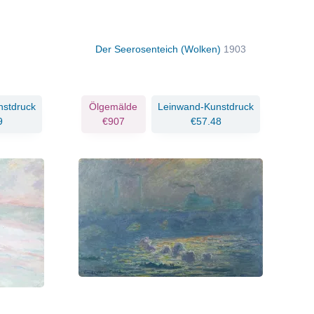
Der Seerosenteich (Wolken)
1903
nstdruck
Ölgemälde
Leinwand-Kunstdruck
9
€907
€57.48