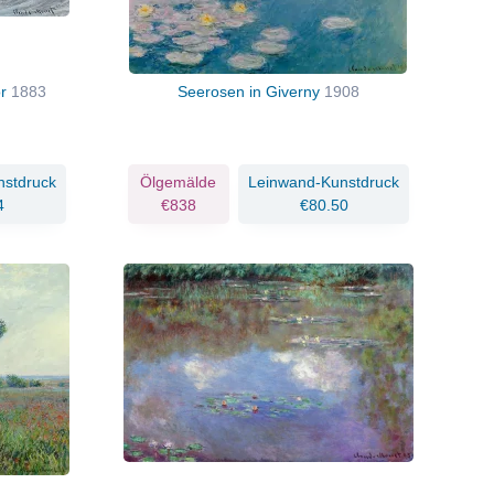
or
1883
Seerosen in Giverny
1908
nstdruck
Ölgemälde
Leinwand-Kunstdruck
4
€838
€80.50