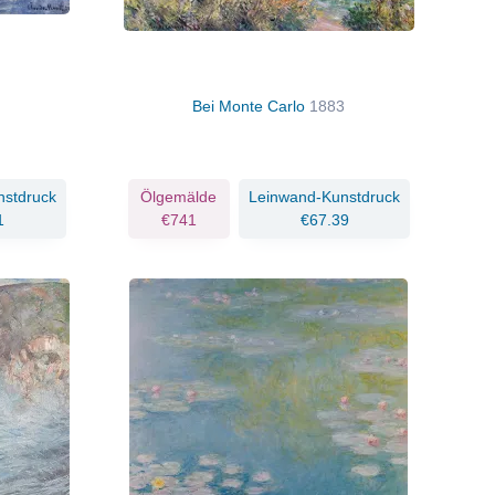
Bei Monte Carlo
1883
nstdruck
Ölgemälde
Leinwand-Kunstdruck
1
€741
€67.39