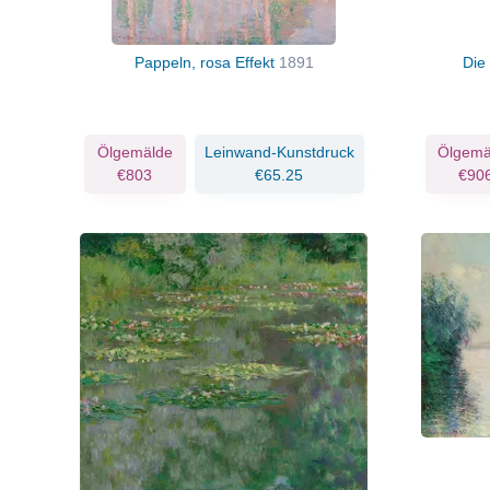
Pappeln, rosa Effekt
1891
Die
Ölgemälde
Leinwand-Kunstdruck
Ölgemä
€803
€65.25
€90