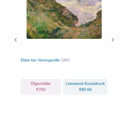
Ebbe bei Varengeville
1882
Raue
ruck
Ölgemälde
Leinwand-Kunstdruck
€760
€80.66