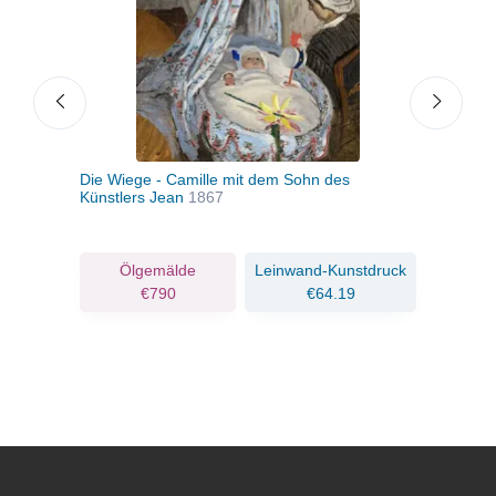
Die Wiege - Camille mit dem Sohn des
Sain
Künstlers Jean
1867
ruck
Ölgemälde
Leinwand-Kunstdruck
€790
€64.19