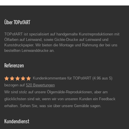
Über TOPofART
TOPofART ist spezialisiert auf handgemalte Kunstreproduktionen mit
Ölfarben auf Leinwand, sowie Giclée-Drucke auf Leinwand und
Kunstdruckpapier. Wir bieten die Montage und Rahmung der bei uns
bestellten Leinwanddrucke an.
Referenzen
Kundenkommentare für TOPofART (4.96 aus 5)
bezogen auf
520 Bewertungen
Wir sind stolz auf unsere Ölgemälde-Reproduktionen, aber am
glücklichsten sind wir, wenn wir von unseren Kunden ein Feedback
erhalten. Sehen Sie, was sie über unsere Gemälde sagen.
Kundendienst