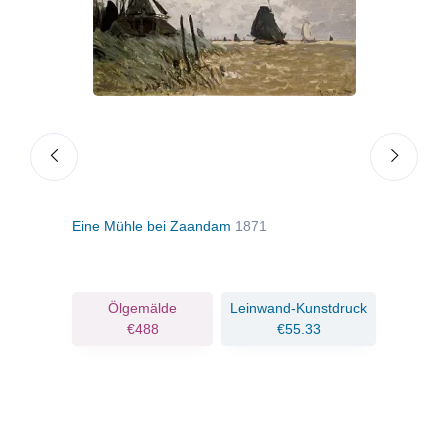
Eine Mühle bei Zaandam
1871
Tal 
ruck
Ölgemälde
Leinwand-Kunstdruck
€488
€55.33