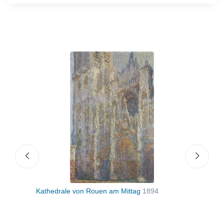
ittag
Kathedrale von Rouen am Mittag
1894
Kath