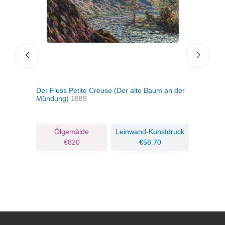
Der Fluss Petite Creuse (Der alte Baum an der
Tal 
Mündung)
1889
ruck
Ölgemälde
Leinwand-Kunstdruck
€820
€58.70