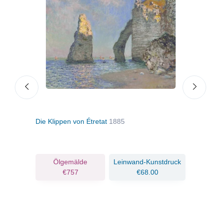
lle
Die Klippen von Étretat
1885
Die 
ruck
Ölgemälde
Leinwand-Kunstdruck
€757
€68.00