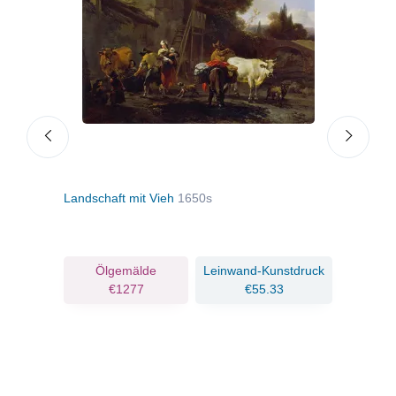
Landschaft mit Vieh
1650s
Das 
ruck
Ölgemälde
Leinwand-Kunstdruck
€1277
€55.33