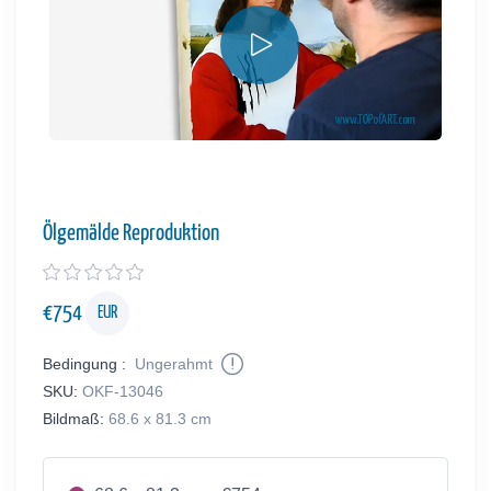
Ölgemälde Reproduktion
€
754
EUR
Bedingung :
Ungerahmt
SKU:
OKF-13046
Bildmaß:
68.6 x 81.3 cm