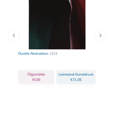
Dunkle Abstraktion
1924
Birk
ruck
Ölgemälde
Leinwand-Kunstdruck
€536
€71.05