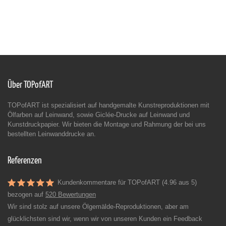
Über TOPofART
TOPofART ist spezialisiert auf handgemalte Kunstreproduktionen mit
Ölfarben auf Leinwand, sowie Giclée-Drucke auf Leinwand und
Kunstdruckpapier. Wir bieten die Montage und Rahmung der bei uns
bestellten Leinwanddrucke an.
Referenzen
Kundenkommentare für TOPofART (4.96 aus 5)
bezogen auf
520 Bewertungen
Wir sind stolz auf unsere Ölgemälde-Reproduktionen, aber am
glücklichsten sind wir, wenn wir von unseren Kunden ein Feedback