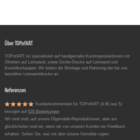
Über TOPofART
TOPofART ist spezialisiert auf handgemalte Kunstreproduktionen mit
Ölfarben auf Leinwand, sowie Giclée-Drucke auf Leinwand und
Kunstdruckpapier. Wir bieten die Montage und Rahmung der bei uns
bestellten Leinwanddrucke an.
Referenzen
Kundenkommentare für TOPofART (4.96 aus 5)
bezogen auf
520 Bewertungen
Wir sind stolz auf unsere Ölgemälde-Reproduktionen, aber am
glücklichsten sind wir, wenn wir von unseren Kunden ein Feedback
erhalten. Sehen Sie, was sie über unsere Gemälde sagen.