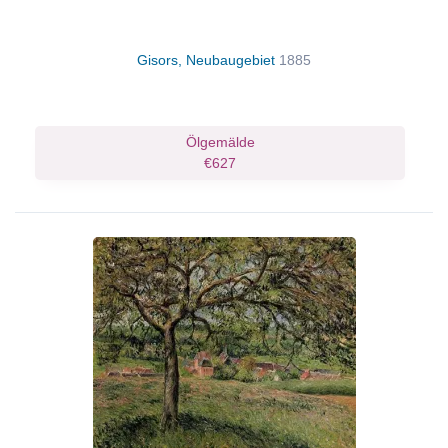
Gisors, Neubaugebiet
1885
Ölgemälde
€627