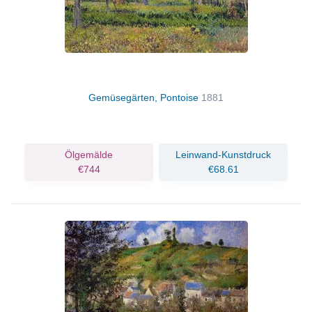
Gemüsegärten, Pontoise
1881
Ölgemälde
Leinwand-Kunstdruck
€744
€68.61