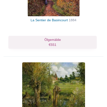
La Sentier de Basincourt
1884
Ölgemälde
€551