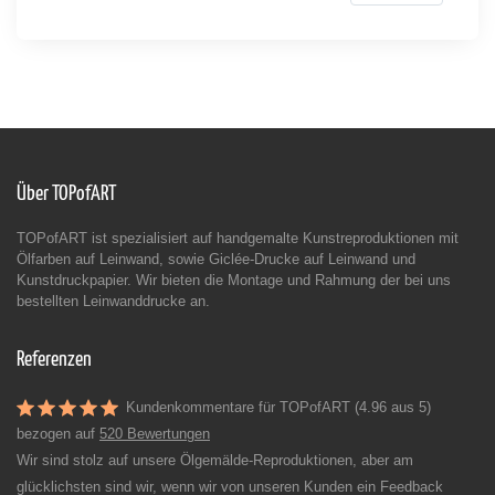
Über TOPofART
TOPofART ist spezialisiert auf handgemalte Kunstreproduktionen mit
Ölfarben auf Leinwand, sowie Giclée-Drucke auf Leinwand und
Kunstdruckpapier. Wir bieten die Montage und Rahmung der bei uns
bestellten Leinwanddrucke an.
Referenzen
Kundenkommentare für TOPofART (4.96 aus 5)
bezogen auf
520 Bewertungen
Wir sind stolz auf unsere Ölgemälde-Reproduktionen, aber am
glücklichsten sind wir, wenn wir von unseren Kunden ein Feedback