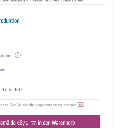
 authentische Pinselführung des Originals ein.
roduktion
erahmt
 cm
2.0 cm - €871
ndere Größe als die angebotene wünschen
gemälde €
871
in den Warenkorb