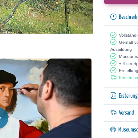
Beschrei
Vollständ
Gemalt v
Ausbildung
Museumsq
+ 4 cm S
Erstellun
Kostenlos
Erstellun
Versand
Museumsq