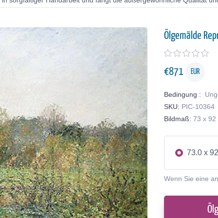
in sorgfältiger Handarbeit und fängt die außergewöhnliche Qualität und
Ölgemälde Rep
€
871
EUR
Bedingung :
Ung
SKU:
PIC-10364
Bildmaß:
73 x 92
73.0 x 9
Wenn Sie eine a
Öl