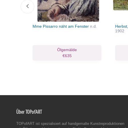
wich
1871
Mme Pissarro näht am Fenster
n.d.
Herbst
1902
Kunstdruck
Ölgemälde
.33
€635
Über TOPofART
TOPofART ist spezialisiert auf handgemalte Kunstreproduktionen