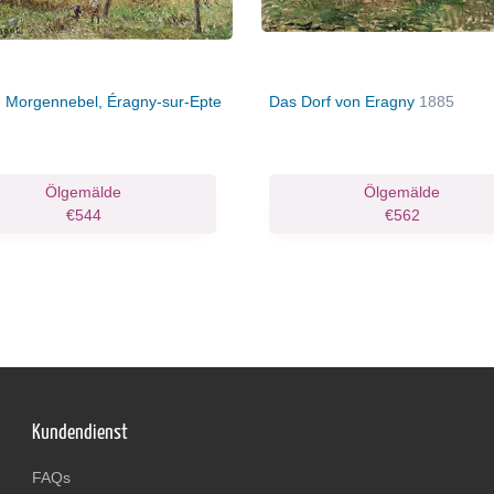
, Morgennebel, Éragny-sur-Epte
Das Dorf von Eragny
1885
Ölgemälde
Ölgemälde
€544
€562
Kundendienst
FAQs