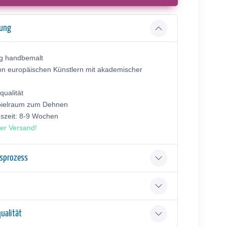
bung
ig handbemalt
on europäischen Künstlern mit akademischer
ualität
pielraum zum Dehnen
gszeit: 8-9 Wochen
er Versand!
gsprozess
ualität