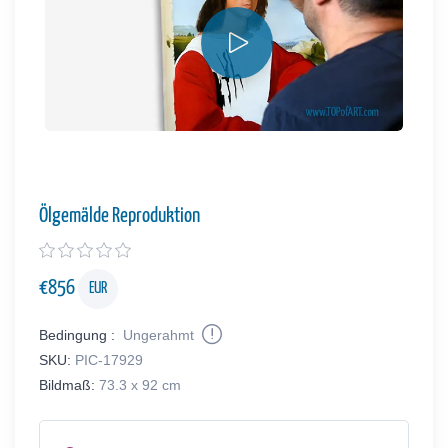
Ölgemälde Reproduktion
€
856
EUR
Bedingung :
Ungerahmt
SKU:
PIC-17929
Bildmaß:
73.3 x 92 cm