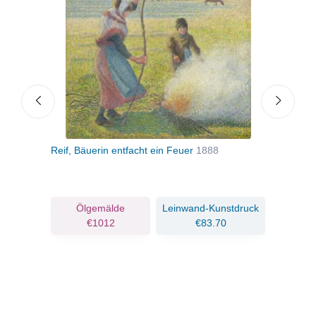
75
Reif, Bäuerin entfacht ein Feuer
1888
Früh
ruck
Ölgemälde
Leinwand-Kunstdruck
€1012
€83.70