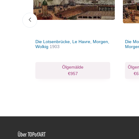
, Quai
Die Lotsenbrücke, Le Havre, Morgen,
Die Mol
Wolkig
1903
Morge
Ölgemälde
Ölge
€957
€6
Über TOPofART