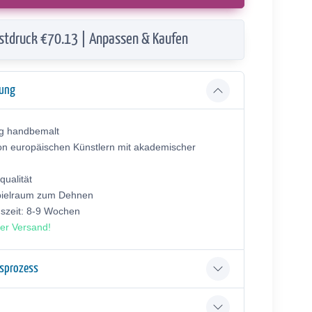
stdruck €70.13 | Anpassen & Kaufen
bung
ig handbemalt
on europäischen Künstlern mit akademischer
ualität
pielraum zum Dehnen
gszeit: 8-9 Wochen
er Versand!
gsprozess