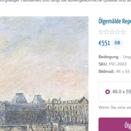
orgfältiger Handarbeit und fängt die außergewöhnliche Qualität und au
Ölgemälde Rep
€
551
EUR
Bedingung :
Ung
SKU:
PIC-2063
Bildmaß:
46 x 55
46.0 x 5
Wenn Sie eine a
Öl