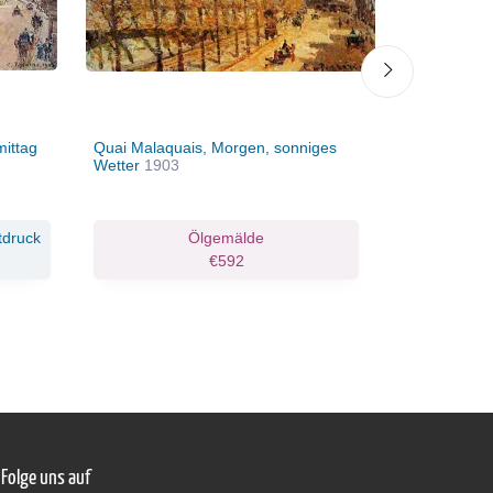
ittag
Quai Malaquais, Morgen, sonniges
Der Louvre
Wetter
1903
Malaquais
tdruck
Ölgemälde
€592
Folge uns auf