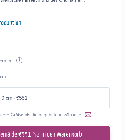
thentische Pinselführung des Originals ein.
roduktion
erahmt
 cm
5.0 cm - €551
ndere Größe als die angebotene wünschen
gemälde €
551
in den Warenkorb