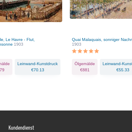
e, Le Havre - Flut,
Quai Malaquais, sonniger Nachm
nsonne
1903
1903
mälde
Leinwand-Kunstdruck
Ölgemälde
Leinwand-Kuns
79
€70.13
€881
€55.33
Kundendienst