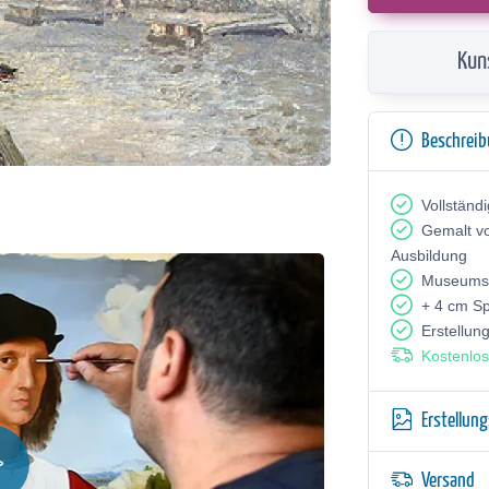
Kun
Beschrei
Vollständ
Gemalt v
Ausbildung
Museumsq
+ 4 cm S
Erstellun
Kostenlos
Erstellun
Versand