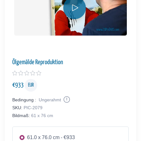
Ölgemälde Reproduktion
€
933
EUR
Bedingung :
Ungerahmt
SKU:
PIC-2079
Bildmaß:
61 x 76 cm
61.0 x 76.0 cm - €933