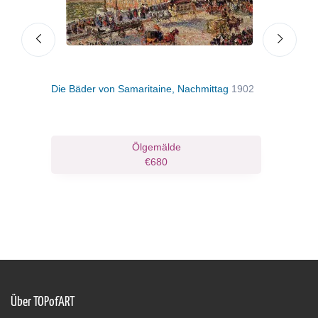
ppe
Die Bäder von Samaritaine, Nachmittag
1902
Der 
Berri
Ölgemälde
€680
Über TOPofART