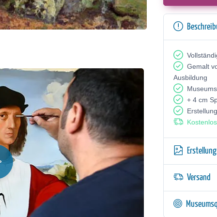
Beschrei
Vollständ
Gemalt v
Ausbildung
Museumsq
+ 4 cm S
Erstellun
Kostenlos
Erstellun
Versand
Museumsq