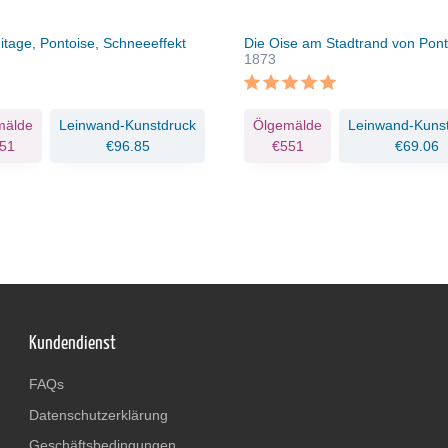
itage, Pontoise, Schneeeffekt
Die Oise am Stadtrand von Pont
1873
mälde
Leinwand-Kunstdruck
Ölgemälde
Leinwand-Kuns
51
€96.85
€551
€69.06
Kundendienst
FAQs
Datenschutzerklärung
Geschäftsbedingungen