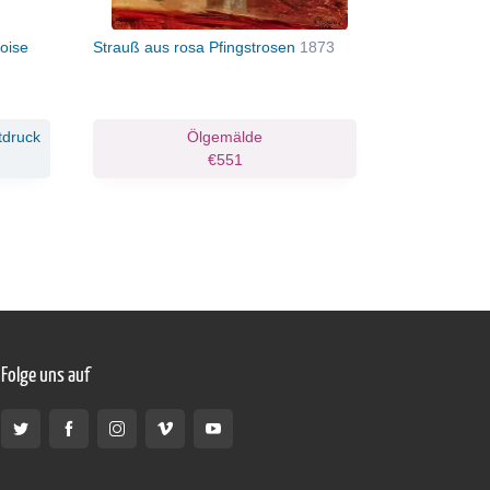
oise
Strauß aus rosa Pfingstrosen
1873
Der Reif
18
tdruck
Ölgemälde
Ölgemäld
€551
€899
Folge uns auf