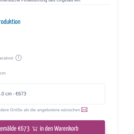
thentische Pinselführung des Originals ein.
roduktion
erahmt
 cm
6.0 cm - €673
ndere Größe als die angebotene wünschen
gemälde €
673
in den Warenkorb