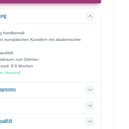
bung
ig handbemalt
on europäischen Künstlern mit akademischer
ualität
pielraum zum Dehnen
gszeit: 8-9 Wochen
er Versand!
gsprozess
ualität