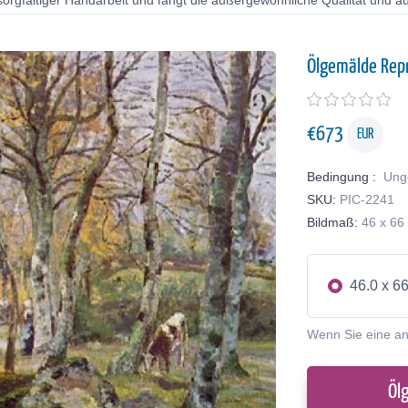
orgfältiger Handarbeit und fängt die außergewöhnliche Qualität und au
Ölgemälde Rep
€
673
EUR
Bedingung :
Ung
SKU:
PIC-2241
Bildmaß:
46 x 66
46.0 x 6
Wenn Sie eine a
Öl