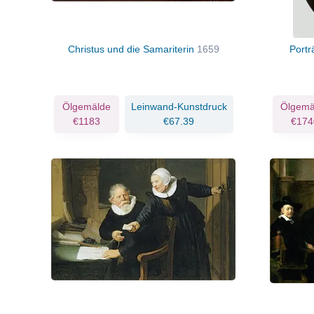
Christus und die Samariterin
1659
Portr
Ölgemälde
Leinwand-Kunstdruck
Ölgemä
€1183
€67.39
€174