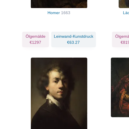
Homer
1663
Lä
Ölgemälde
Leinwand-Kunstdruck
Ölgemä
€1297
€63.27
€81