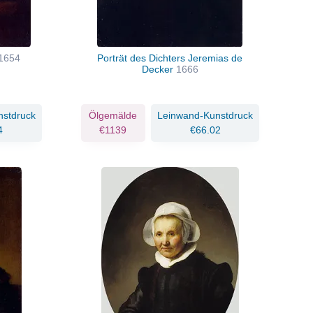
1654
Porträt des Dichters Jeremias de
Decker
1666
nstdruck
Ölgemälde
Leinwand-Kunstdruck
4
€1139
€66.02