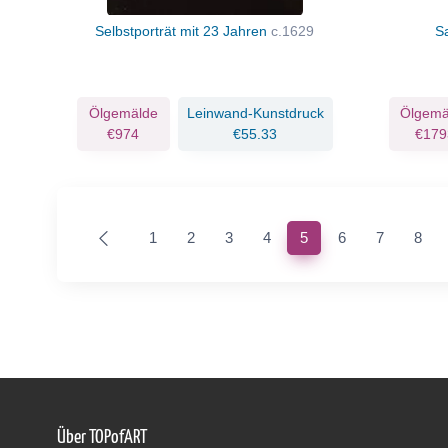
Selbstporträt mit 23 Jahren
c.1629
S
Ölgemälde
Leinwand-Kunstdruck
Ölgemä
€974
€55.33
€179
(current)
1
2
3
4
5
6
7
8
Über TOPofART