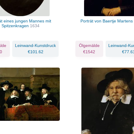
ät eines jungen Mannes mit
Porträt von Baertje Martens
Spitzenkragen
1634
lde
Leinwand-Kunstdruck
Ölgemälde
Leinwand-Ku
0
€101.62
€1542
€77.6