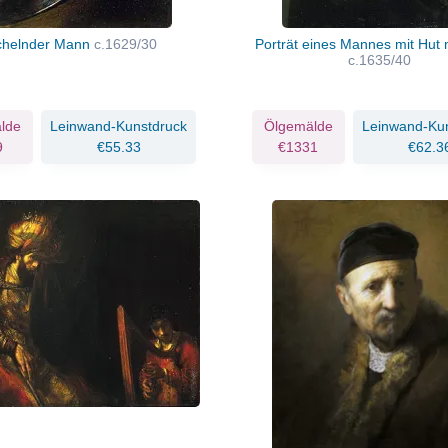
chelnder Mann
c.1629/30
Porträt eines Mannes mit Hut 
c.1635/40
lde
Leinwand-Kunstdruck
Ölgemälde
Leinwand-Ku
9
€55.33
€1331
€62.3