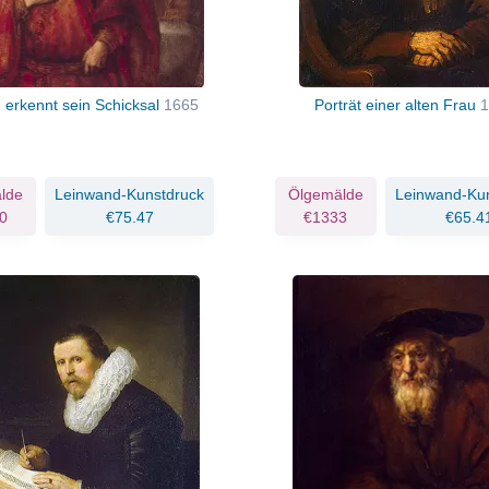
erkennt sein Schicksal
1665
Porträt einer alten Frau
1
lde
Leinwand-Kunstdruck
Ölgemälde
Leinwand-Ku
0
€75.47
€1333
€65.4