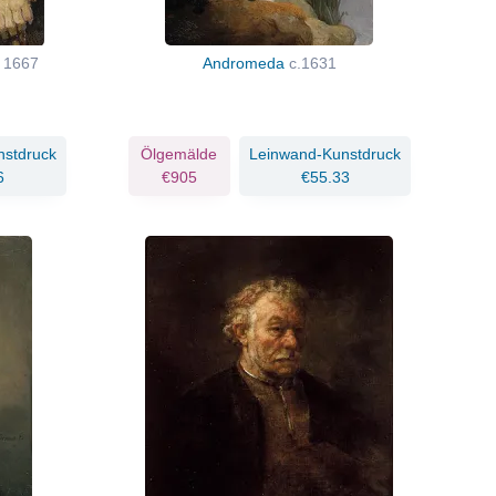
s
1667
Andromeda
c.1631
nstdruck
Ölgemälde
Leinwand-Kunstdruck
6
€905
€55.33