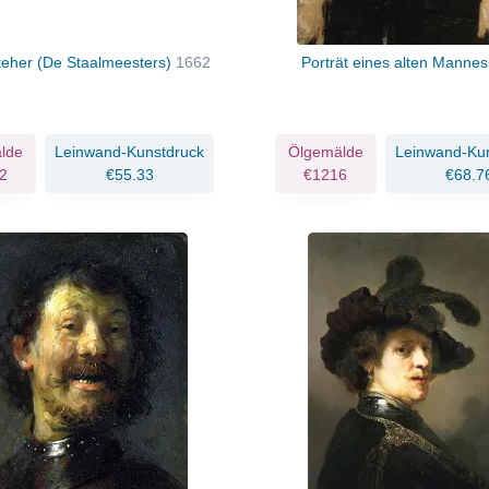
teher (De Staalmeesters)
1662
Porträt eines alten Manne
lde
Leinwand-Kunstdruck
Ölgemälde
Leinwand-Ku
2
€55.33
€1216
€68.7