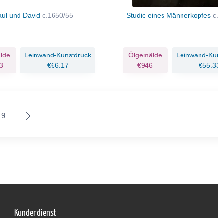
aul und David
c.1650/55
Studie eines Männerkopfes
c
lde
Leinwand-Kunstdruck
Ölgemälde
Leinwand-Ku
3
€66.17
€946
€55.3
9
Kundendienst