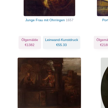
Junge Frau mit Ohrringen
1657
Por
Ölgemälde
Leinwand-Kunstdruck
Ölgemä
€1382
€55.33
€218