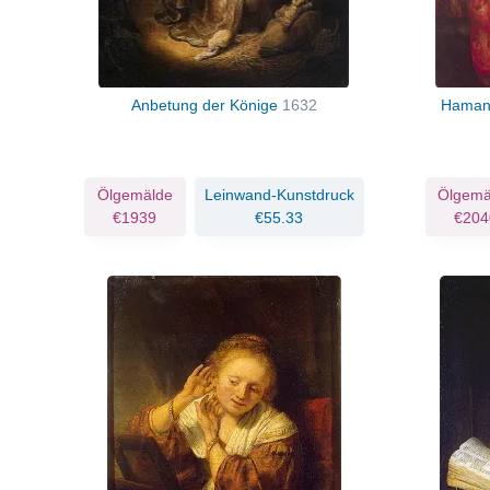
Anbetung der Könige
1632
Haman 
Ölgemälde
Leinwand-Kunstdruck
Ölgemä
€1939
€55.33
€204