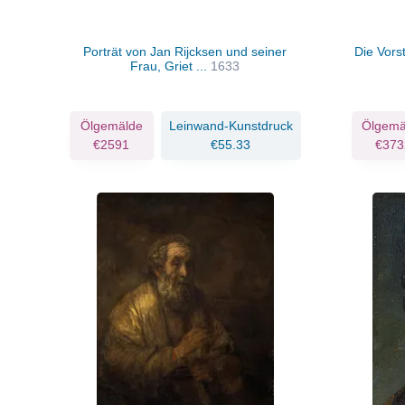
Porträt von Jan Rijcksen und seiner
Die Vors
Frau, Griet ...
1633
Ölgemälde
Leinwand-Kunstdruck
Ölgemä
€2591
€55.33
€373