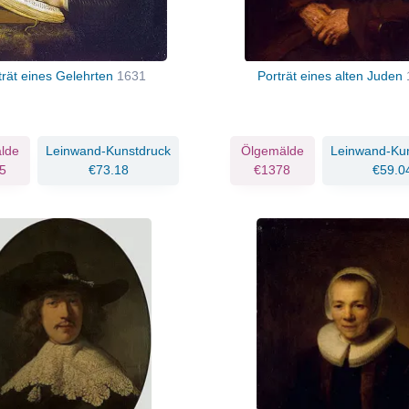
trät eines Gelehrten
1631
Porträt eines alten Juden
lde
Leinwand-Kunstdruck
Ölgemälde
Leinwand-Ku
5
€73.18
€1378
€59.0