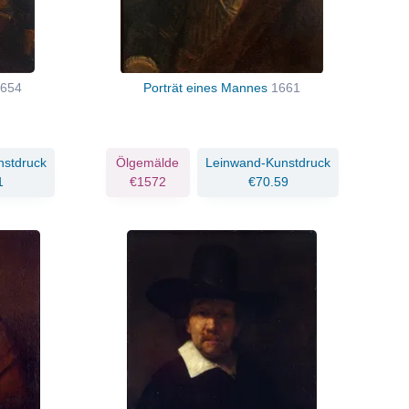
654
Porträt eines Mannes
1661
nstdruck
Ölgemälde
Leinwand-Kunstdruck
1
€1572
€70.59