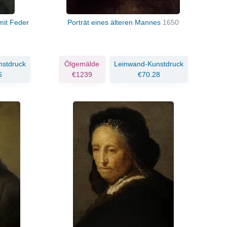
mit Feder
Porträt eines älteren Mannes
1650
nstdruck
Ölgemälde
Leinwand-Kunstdruck
6
€1239
€70.28