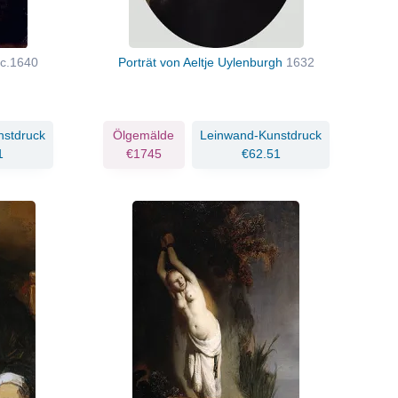
c.1640
Porträt von Aeltje Uylenburgh
1632
nstdruck
Ölgemälde
Leinwand-Kunstdruck
1
€1745
€62.51