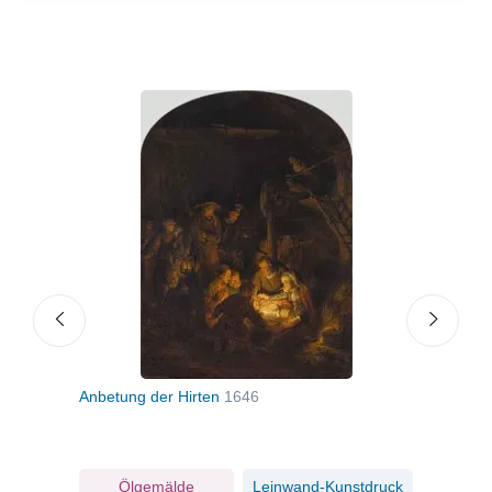
elius
Anbetung der Hirten
1646
Alte
dr
ruck
Ölgemälde
Leinwand-Kunstdruck