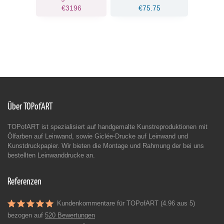
€3196
€75.75
Über TOPofART
TOPofART ist spezialisiert auf handgemalte Kunstreproduktionen mit
Ölfarben auf Leinwand, sowie Giclée-Drucke auf Leinwand und
Kunstdruckpapier. Wir bieten die Montage und Rahmung der bei uns
bestellten Leinwanddrucke an.
Referenzen
Kundenkommentare für TOPofART (4.96 aus 5)
bezogen auf
520 Bewertungen