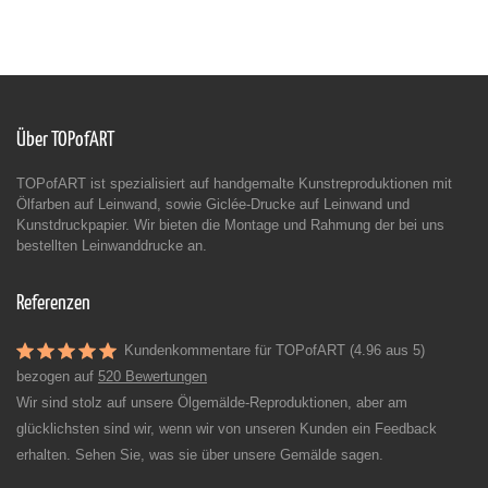
Über TOPofART
TOPofART ist spezialisiert auf handgemalte Kunstreproduktionen mit
Ölfarben auf Leinwand, sowie Giclée-Drucke auf Leinwand und
Kunstdruckpapier. Wir bieten die Montage und Rahmung der bei uns
bestellten Leinwanddrucke an.
Referenzen
Kundenkommentare für TOPofART (4.96 aus 5)
bezogen auf
520 Bewertungen
Wir sind stolz auf unsere Ölgemälde-Reproduktionen, aber am
glücklichsten sind wir, wenn wir von unseren Kunden ein Feedback
erhalten. Sehen Sie, was sie über unsere Gemälde sagen.