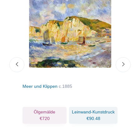
Meer und Klippen
c.1885
Bad
ruck
Ölgemälde
Leinwand-Kunstdruck
€720
€90.48