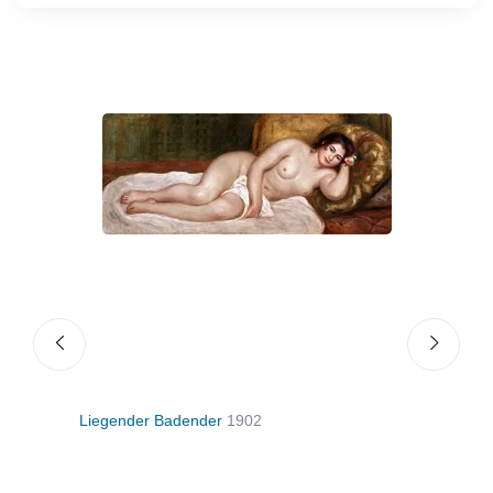
Liegender Badender
1902
Die S
1915