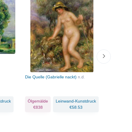
Die Quelle (Gabrielle nackt)
n.d.
Ein Garten 
tdruck
Ölgemälde
Leinwand-Kunstdruck
Ölgemäld
€838
€58.53
€1045