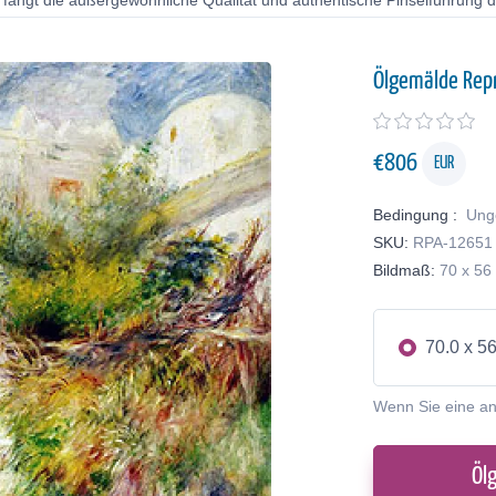
 fängt die außergewöhnliche Qualität und authentische Pinselführung de
Ölgemälde Rep
€
806
EUR
Bedingung :
Ung
SKU:
RPA-12651
Bildmaß:
70 x 56
70.0 x 5
Wenn Sie eine a
Öl