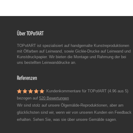
Über TOPofART
TOPofART ist spezialisiert auf handgemalte Kunstreproduktionen
mit Ölfarben auf Leinwand, sowie Giclée-Drucke auf Leinwand und
Kunstdruckpapier. Wir bieten die Montage und Rahmung der bei
uns bestellten Leinwanddrucke an.
Referenzen
Kundenkommentare für TOPofART (4.96 aus 5)
bezogen auf
520 Bewertungen
Wir sind stolz auf unsere Ölgemälde-Reproduktionen, aber am
glücklichsten sind wir, wenn wir von unseren Kunden ein Feedback
erhalten. Sehen Sie, was sie über unsere Gemälde sagen.