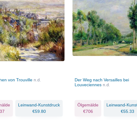
hen von Trouville
n.d.
Der Weg nach Versailles bei
Louveciennes
n.d.
mälde
Leinwand-Kunstdruck
Ölgemälde
Leinwand-Kuns
37
€59.80
€706
€55.33