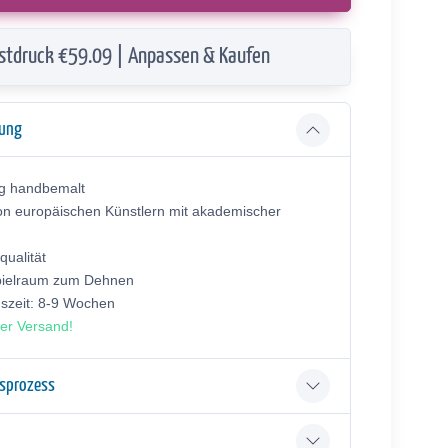
stdruck €59.09 | Anpassen & Kaufen
bung
ig handbemalt
on europäischen Künstlern mit akademischer
ualität
pielraum zum Dehnen
gszeit: 8-9 Wochen
er Versand!
gsprozess