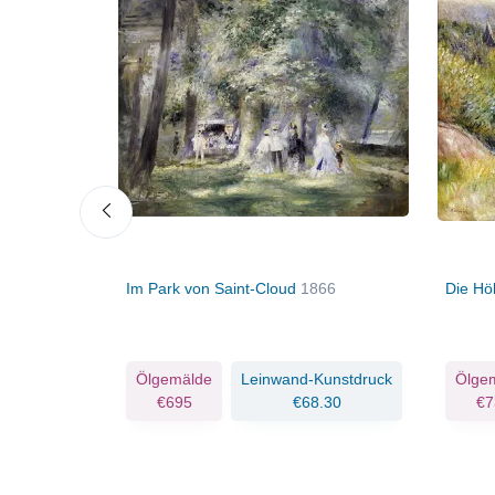
Im Park von Saint-Cloud
1866
Die Hö
Kunstdruck
Ölgemälde
Leinwand-Kunstdruck
Ölge
.82
€695
€68.30
€7