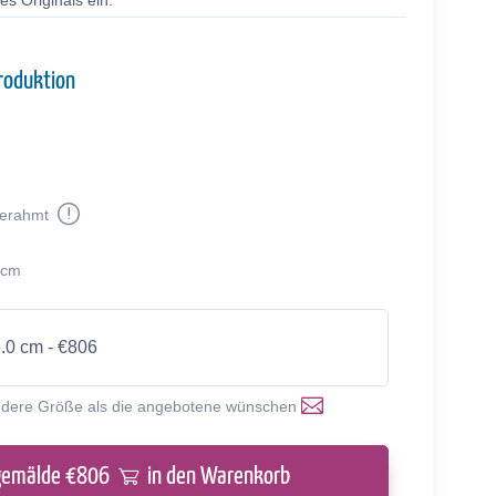
s Originals ein.
roduktion
erahmt
 cm
6.0 cm - €806
ndere Größe als die angebotene wünschen
gemälde €
806
in den Warenkorb