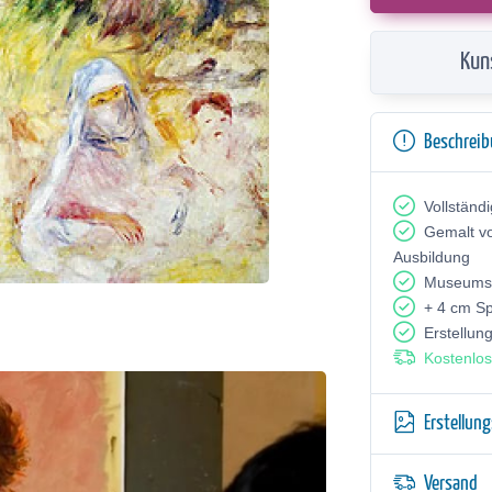
Kun
Beschrei
Vollständ
Gemalt v
Ausbildung
Museumsq
+ 4 cm S
Erstellun
Kostenlos
Erstellun
Versand