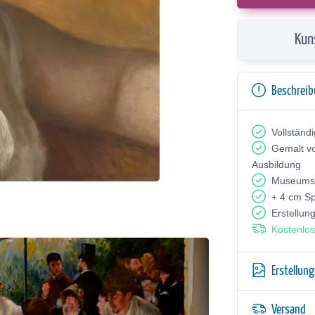
Kun
Beschrei
Vollständ
Gemalt v
Ausbildung
Museumsq
+ 4 cm S
Erstellun
Kostenlos
Erstellun
Versand