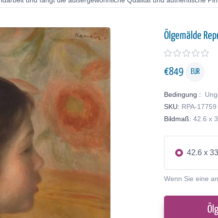
ndarbeit und fängt die außergewöhnliche Qualität und authentische Pin
Ölgemälde Rep
€
849
EUR
Bedingung :
Ung
SKU:
RPA-17759
Bildmaß:
42.6 x 
42.6 x 3
Wenn Sie eine a
Öl