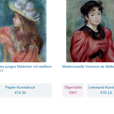
des junges Mädchen mit weißem
Mademoiselle Victorine de Belli
84
Papier-Kunstdruck
Ölgemälde
Leinwand-Kuns
€74.34
€907
€70.13