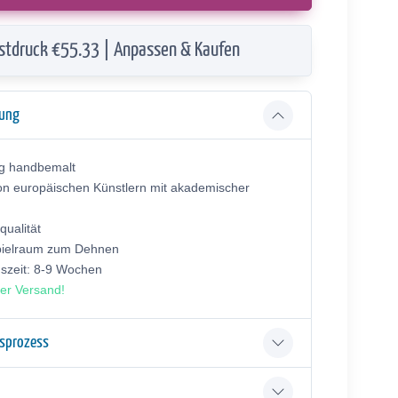
stdruck €55.33 | Anpassen & Kaufen
bung
ig handbemalt
on europäischen Künstlern mit akademischer
ualität
pielraum zum Dehnen
gszeit: 8-9 Wochen
er Versand!
gsprozess