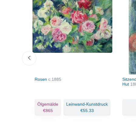
t
1886
Rosen
c.1885
Sitzen
Hut
18
Kunstdruck
Ölgemälde
Leinwand-Kunstdruck
.91
€865
€55.33