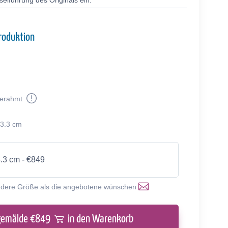
selführung des Originals ein.
roduktion
erahmt
33.3 cm
3.3 cm - €849
ndere Größe als die angebotene wünschen
gemälde €
849
in den Warenkorb