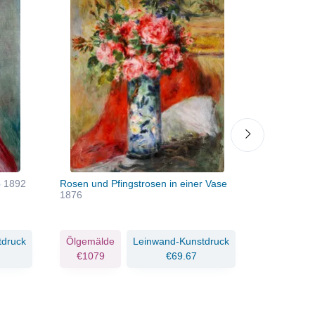
o
1892
Rosen und Pfingstrosen in einer Vase
Blonde, die
1876
tdruck
Ölgemälde
Leinwand-Kunstdruck
Ölgemäld
€1079
€69.67
€1055