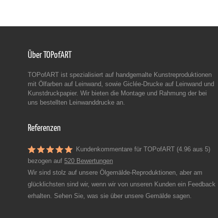
Über TOPofART
TOPofART ist spezialisiert auf handgemalte Kunstreproduktionen
mit Ölfarben auf Leinwand, sowie Giclée-Drucke auf Leinwand und
Kunstdruckpapier. Wir bieten die Montage und Rahmung der bei
uns bestellten Leinwanddrucke an.
Referenzen
Kundenkommentare für TOPofART (4.96 aus 5)
bezogen auf
520 Bewertungen
Wir sind stolz auf unsere Ölgemälde-Reproduktionen, aber am
glücklichsten sind wir, wenn wir von unseren Kunden ein Feedback
erhalten. Sehen Sie, was sie über unsere Gemälde sagen.