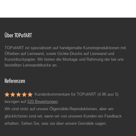
Über TOPofART
TOPofART ist spezialisiert auf handgemalte Kunstreproduktionen mit
Ölfarben auf Leinwand, sowie Giclée-Drucke auf Leinwand und
Kunstdruckpapier. Wir bieten die Montage und Rahmung der bei uns
bestellten Leinwanddrucke an.
Referenzen
Kundenkommentare für TOPofART (4.96 aus 5)
bezogen auf
520 Bewertungen
Wir sind stolz auf unsere Ölgemälde-Reproduktionen, aber am
glücklichsten sind wir, wenn wir von unseren Kunden ein Feedback
erhalten. Sehen Sie, was sie über unsere Gemälde sagen.