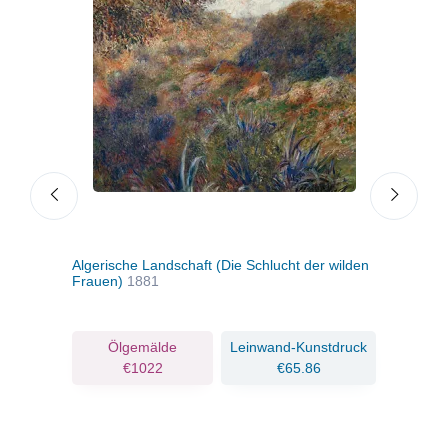
Algerische Landschaft (Die Schlucht der wilden
Alge
Frauen)
1881
ruck
Ölgemälde
Leinwand-Kunstdruck
€1022
€65.86