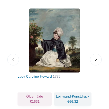
Lady Caroline Howard
1778
Fräul
ruck
Ölgemälde
Leinwand-Kunstdruck
€1631
€66.32