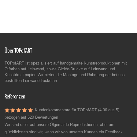
Über TOPofART
TOPofART ist spezialisiert auf handgemalte Kunstreproduktionen mit
Ölfarben auf Leinwand, sowie Giclée-Drucke auf Leinwand und
Kunstdruckpapier. Wir bieten die Montage und Rahmung der bei uns
bestellten Leinwanddrucke an.
Referenzen
Kundenkommentare für TOPofART (4.96 aus 5)
bezogen auf
520 Bewertungen
Wir sind stolz auf unsere Ölgemälde-Reproduktionen, aber am
glücklichsten sind wir, wenn wir von unseren Kunden ein Feedback