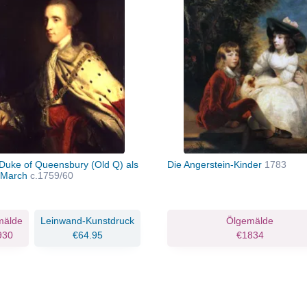
 Duke of Queensbury (Old Q) als
Die Angerstein-Kinder
1783
f March
c.1759/60
mälde
Leinwand-Kunstdruck
Ölgemälde
930
€64.95
€1834