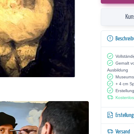
Kun
Beschrei
Vollständ
Gemalt v
Ausbildung
Museumsq
+ 4 cm S
Erstellun
Kostenlos
Erstellun
Versand