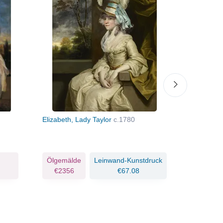
Elizabeth, Lady Taylor
c.1780
Lady Cecil
Ölgemälde
Leinwand-Kunstdruck
Ölgemäld
€2356
€67.08
€2395