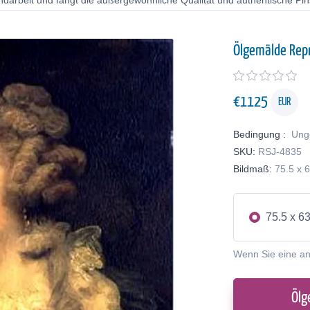
ndarbeit und fängt die außergewöhnliche Qualität und authentische Pin
Ölgemälde Rep
€
1125
EUR
Bedingung :
Ung
SKU:
RSJ-4835
Bildmaß:
75.5 x 
75.5 x 6
Wenn Sie eine a
Ölg