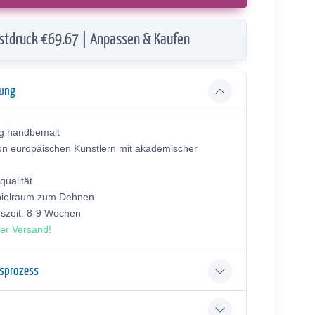
stdruck €69.67 | Anpassen & Kaufen
bung
ig handbemalt
on europäischen Künstlern mit akademischer
ualität
pielraum zum Dehnen
gszeit: 8-9 Wochen
er Versand!
gsprozess