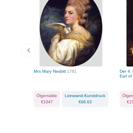
Mrs Mary Nesbitt
1781
Der 4.
Earl o
Kunstdruck
Ölgemälde
Leinwand-Kunstdruck
Ölge
.32
€1047
€66.63
€1