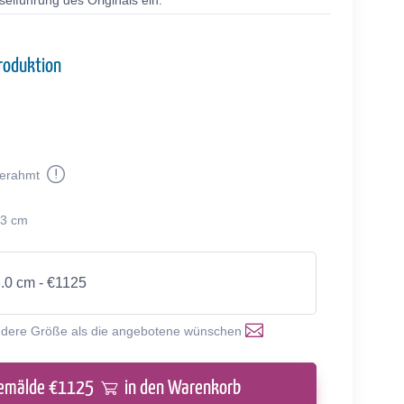
selführung des Originals ein.
roduktion
erahmt
63 cm
3.0 cm - €1125
ndere Größe als die angebotene wünschen
emälde €
1125
in den Warenkorb