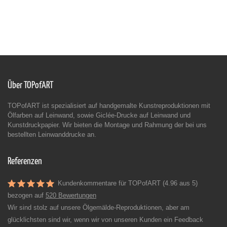
Über TOPofART
TOPofART ist spezialisiert auf handgemalte Kunstreproduktionen mit
Ölfarben auf Leinwand, sowie Giclée-Drucke auf Leinwand und
Kunstdruckpapier. Wir bieten die Montage und Rahmung der bei uns
bestellten Leinwanddrucke an.
Referenzen
Kundenkommentare für TOPofART (4.96 aus 5)
bezogen auf
520 Bewertungen
Wir sind stolz auf unsere Ölgemälde-Reproduktionen, aber am
glücklichsten sind wir, wenn wir von unseren Kunden ein Feedback