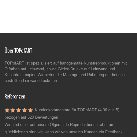
Über TOPofART
TOPofART ist spezialisiert auf handgemalte Kunstreproduktionen mit
Ölfarben auf Leinwand, sowie Giclée-Drucke auf Leinwand und
Kunstdruckpapier. Wir bieten die Montage und Rahmung der bei uns
bestellten Leinwanddrucke an.
Referenzen
Kundenkommentare für TOPofART (4.96 aus 5)
bezogen auf
520 Bewertungen
Wir sind stolz auf unsere Ölgemälde-Reproduktionen, aber am
glücklichsten sind wir, wenn wir von unseren Kunden ein Feedback