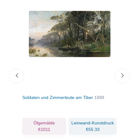
Soldaten und Zimmerleute am Tiber
1888
Das 
Kons
Ölgemälde
Leinwand-Kunstdruck
€1011
€55.33