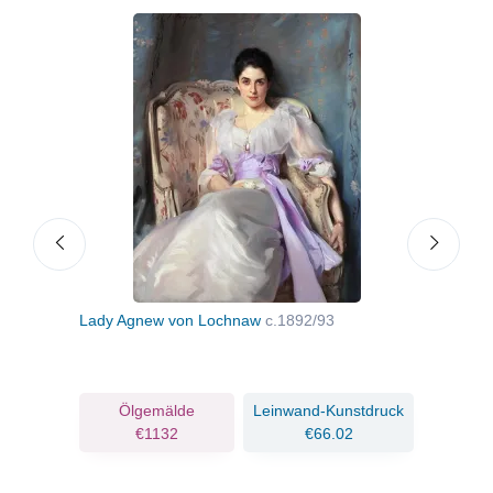
Lady Agnew von Lochnaw
c.1892/93
Mrs.
ruck
Ölgemälde
Leinwand-Kunstdruck
€1132
€66.02