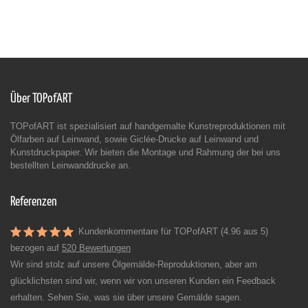
Über TOPofART
TOPofART ist spezialisiert auf handgemalte Kunstreproduktionen mit
Ölfarben auf Leinwand, sowie Giclée-Drucke auf Leinwand und
Kunstdruckpapier. Wir bieten die Montage und Rahmung der bei uns
bestellten Leinwanddrucke an.
Referenzen
Kundenkommentare für TOPofART (4.96 aus 5)
bezogen auf
520 Bewertungen
Wir sind stolz auf unsere Ölgemälde-Reproduktionen, aber am
glücklichsten sind wir, wenn wir von unseren Kunden ein Feedback
erhalten. Sehen Sie, was sie über unsere Gemälde sagen.