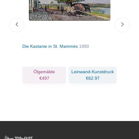
Die Kastanie in St. Mammès
1880
Wald
ruck
Ölgemälde
Leinwand-Kunstdruck
€497
€62.97