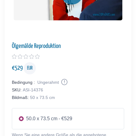
Ölgemälde Reproduktion
€
529
EUR
Bedingung :
Ungerahmt
SKU:
ASI-14376
Bildmaß:
50 x 73.5 cm
50.0 x 73.5 cm - €529
Wenn Sie eine andere Größe als die angebotene