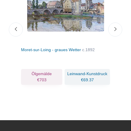
Moret-sur-Loing - graues Wetter
c.1892
Sai
ruck
Ölgemälde
Leinwand-Kunstdruck
€703
€69.37