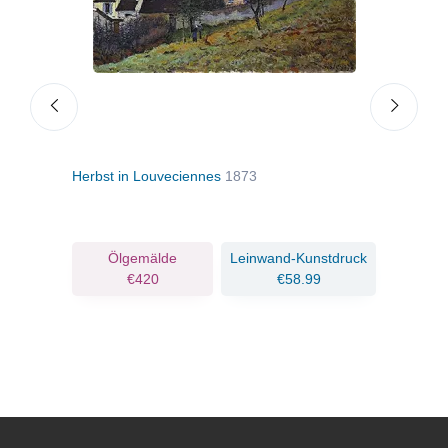
Herbst in Louveciennes
1873
Schn
ruck
Ölgemälde
Leinwand-Kunstdruck
€420
€58.99