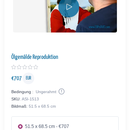
Ölgemälde Reproduktion
€
707
EUR
Bedingung :
Ungerahmt
SKU:
ASI-1513
Bildmaß:
51.5 x 68.5 cm
51.5 x 68.5 cm - €707