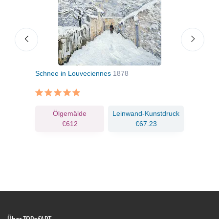
Schnee in Louveciennes
1878
Wie
ruck
Ölgemälde
Leinwand-Kunstdruck
€612
€67.23