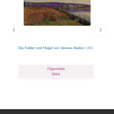
Die Felder und Hügel von Veneux-Nadon
1881
Am F
Ölgemälde
€664