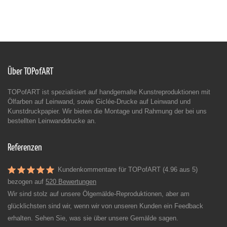
Über TOPofART
TOPofART ist spezialisiert auf handgemalte Kunstreproduktionen mit
Ölfarben auf Leinwand, sowie Giclée-Drucke auf Leinwand und
Kunstdruckpapier. Wir bieten die Montage und Rahmung der bei uns
bestellten Leinwanddrucke an.
Referenzen
Kundenkommentare für TOPofART (4.96 aus 5)
bezogen auf
520 Bewertungen
Wir sind stolz auf unsere Ölgemälde-Reproduktionen, aber am
glücklichsten sind wir, wenn wir von unseren Kunden ein Feedback
erhalten. Sehen Sie, was sie über unsere Gemälde sagen.