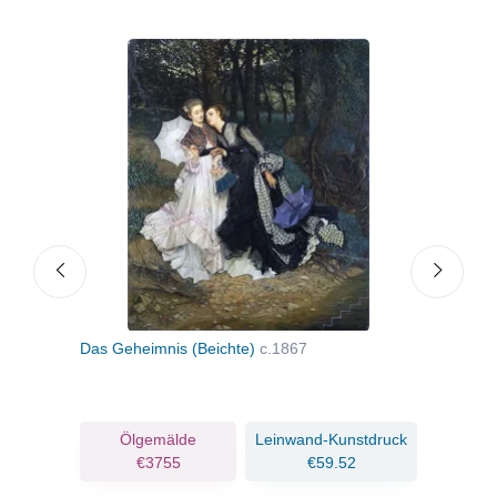
Die
Das Geheimnis (Beichte)
c.1867
Wart
ruck
Ölgemälde
Leinwand-Kunstdruck
€3755
€59.52