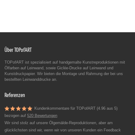
Über TOPofART
TOPofART ist spezialisiert auf handgemalte Kunstreproduktionen mit
Ölfarben auf Leinwand, sowie Giclée-Drucke auf Leinwand und
Kunstdruckpapier. Wir bieten die Montage und Rahmung der bei uns
bestellten Leinwanddrucke an.
Referenzen
Kundenkommentare für TOPofART (4.96 aus 5)
bezogen auf
520 Bewertungen
Wir sind stolz auf unsere Ölgemälde-Reproduktionen, aber am
glücklichsten sind wir, wenn wir von unseren Kunden ein Feedback