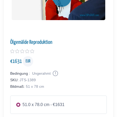
Ölgemälde Reproduktion
€
1631
EUR
Bedingung :
Ungerahmt
SKU:
JTS-1389
Bildmaß:
51 x 78 cm
51.0 x 78.0 cm - €1631