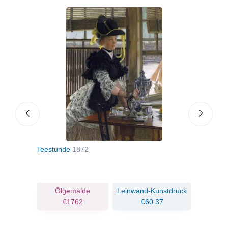
ay
Teestunde
1872
Ein 
uck
Ölgemälde
Leinwand-Kunstdruck
€1762
€60.37