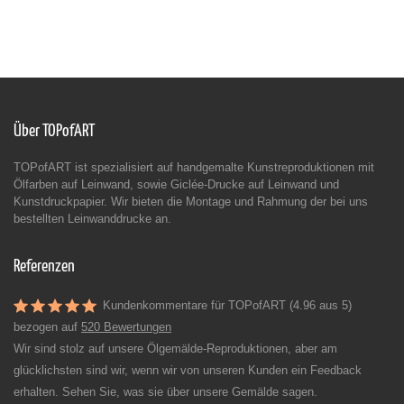
Über TOPofART
TOPofART ist spezialisiert auf handgemalte Kunstreproduktionen mit
Ölfarben auf Leinwand, sowie Giclée-Drucke auf Leinwand und
Kunstdruckpapier. Wir bieten die Montage und Rahmung der bei uns
bestellten Leinwanddrucke an.
Referenzen
Kundenkommentare für TOPofART (4.96 aus 5)
bezogen auf
520 Bewertungen
Wir sind stolz auf unsere Ölgemälde-Reproduktionen, aber am
glücklichsten sind wir, wenn wir von unseren Kunden ein Feedback
erhalten. Sehen Sie, was sie über unsere Gemälde sagen.