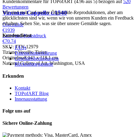
Kundenkommentare für TOPofART (4.96 aus 5) bezogen auf
520
Bewertungen
Vincenzo Cappello
c.1540
Wir sind stolz auf unsere Ölgemälde-Reproduktionen, aber am
glücklichsten sind wir, wenn wir von unseren Kunden ein Feedback
erhalten. Sehen Sie, was sie über unsere Gemälde sagen.
Ölgemälde
€1939
Kundendienst
Leinwand-Kunstdruck
€70.74
SKU: TTV-12979
FAQs
Tiziano Vecellio Tizian
Datenschutzerklärung
Originalmaß:141 x 118.1 cm
Geschäftsbedingungen
National Gallery of Art, Washington, USA
Rücknahmegarantie
Erkunden
Kontakt
TOPofART Blog
Innenausstattung
Folge uns auf
Sichere Online-Zahlung