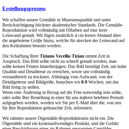
Erstellungsprozess
Wir schaffen unsere Gemälde in Museumsqualität und unter
Berücksichtigung höchster akademischer Standards. Die Gemälde-
Reproduktion wird vollständig mit Ölfarben auf eine leere
Leinwand gemalt. Wir fügen zusätzlich 4 cm leeren Abstand über
die angebotene Gröβe hinzu, welche für strecken der Leinwand auf
den Keilrahmen benutzt werden.
Die Schaffung Ihrer
Tiziano Vecellio Tizian
nimmt Zeit in
Anspruch. Das Bild sollte nicht zu schnell gemalt werden, man
sollte keinen Fristen hinterherjagen. Das Bild benötigt Zeit, um hohe
Qualität und Detailtreue zu erreichen, sowie um vollständig
versandbereit zu trocknen. Abhängig vom Aufwand, von der
Detailgetreue und Bildgröße, brauchen wir
8-9
Wochen, um das
Bild fertig zu stellen.
Wenn eine Änderung in Bezug auf die Frist notwendig sein sollte,
oder sollte Ihre Bestellung in einer für uns äuβerst belebten Periode
aufgegeben werden, werden wir Sie per E-Mail über die, von uns
für Ihre Reproduktion gebrauchte Zeit, informiert.
Wir rahmen unsere Ölgemälde-Reproduktionen nicht ein. Die
Ölgemälde sind ein kostenaufwendiges Produkt, und die Gefahr
einer Beschädigung eines im Rahmen gespannten Gemäldes