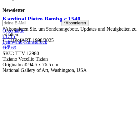
Newsletter
Kardinal Pietro Bembo
c.1540
*Abonnieren
*Abonnieren Sie, um Sonderangebote, Updates und Neuigkeiten zu
Ölgemälde
erhalten.
€1715
© TOPofART 1998/2025
Leinwand-Kunstdruck
Top
€67.69
SKU: TTV-12980
Tiziano Vecellio Tizian
Originalmaß:94.5 x 76.5 cm
National Gallery of Art, Washington, USA