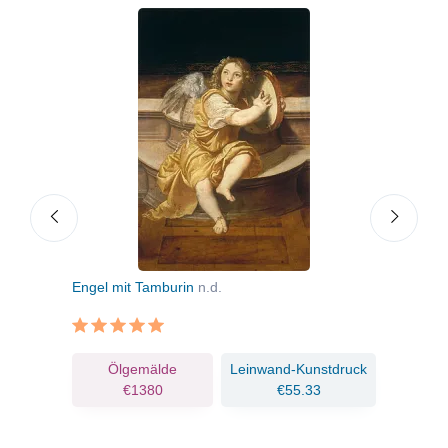
Engel mit Tamburin
n.d.
Salo
Täuf
ruck
Ölgemälde
Leinwand-Kunstdruck
€1380
€55.33