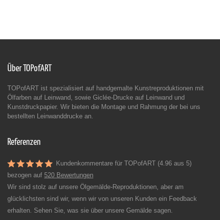
Über TOPofART
TOPofART ist spezialisiert auf handgemalte Kunstreproduktionen mit
Ölfarben auf Leinwand, sowie Giclée-Drucke auf Leinwand und
Kunstdruckpapier. Wir bieten die Montage und Rahmung der bei uns
bestellten Leinwanddrucke an.
Referenzen
Kundenkommentare für TOPofART (4.96 aus 5)
bezogen auf
520 Bewertungen
Wir sind stolz auf unsere Ölgemälde-Reproduktionen, aber am
glücklichsten sind wir, wenn wir von unseren Kunden ein Feedback
erhalten. Sehen Sie, was sie über unsere Gemälde sagen.