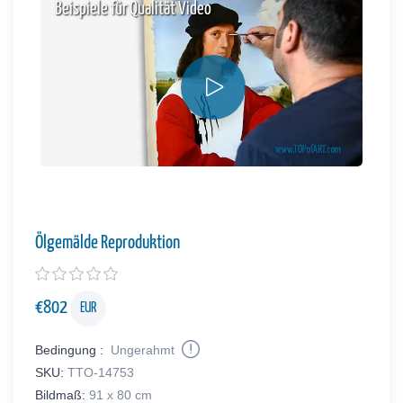
Beispiele für Qualität Video
Ölgemälde Reproduktion
€
802
EUR
Bedingung :
Ungerahmt
SKU:
TTO-14753
Bildmaß:
91 x 80 cm