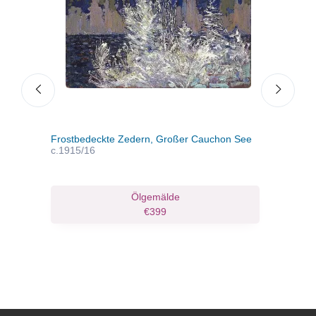
Frostbedeckte Zedern, Großer Cauchon See
Schn
c.1915/16
Ölgemälde
€399