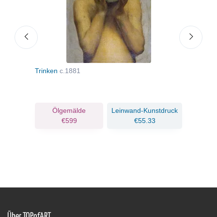
Trinken
c.1881
Jung
ruck
Ölgemälde
Leinwand-Kunstdruck
€599
€55.33
Über TOPofART