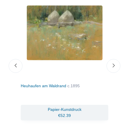
Heuhaufen am Waldrand
c.1895
Blu
ruck
Papier-Kunstdruck
€52.39