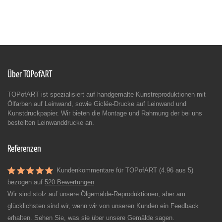
Über TOPofART
TOPofART ist spezialisiert auf handgemalte Kunstreproduktionen mit
Ölfarben auf Leinwand, sowie Giclée-Drucke auf Leinwand und
Kunstdruckpapier. Wir bieten die Montage und Rahmung der bei uns
bestellten Leinwanddrucke an.
Referenzen
Kundenkommentare für TOPofART (4.96 aus 5)
bezogen auf
520 Bewertungen
Wir sind stolz auf unsere Ölgemälde-Reproduktionen, aber am
glücklichsten sind wir, wenn wir von unseren Kunden ein Feedback
erhalten. Sehen Sie, was sie über unsere Gemälde sagen.