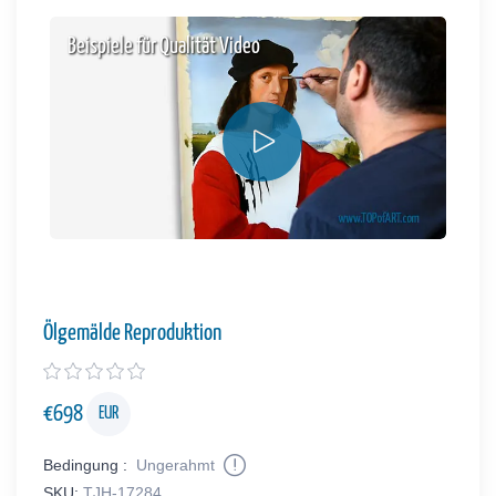
Beispiele für Qualität Video
Ölgemälde Reproduktion
€
698
EUR
Bedingung :
Ungerahmt
SKU:
TJH-17284