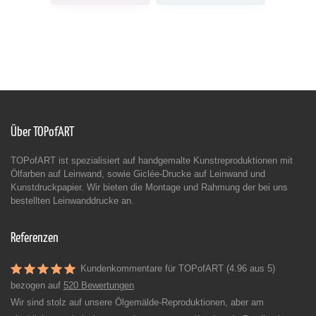
Über TOPofART
TOPofART ist spezialisiert auf handgemalte Kunstreproduktionen mit
Ölfarben auf Leinwand, sowie Giclée-Drucke auf Leinwand und
Kunstdruckpapier. Wir bieten die Montage und Rahmung der bei uns
bestellten Leinwanddrucke an.
Referenzen
Kundenkommentare für TOPofART (4.96 aus 5)
bezogen auf
520 Bewertungen
Wir sind stolz auf unsere Ölgemälde-Reproduktionen, aber am