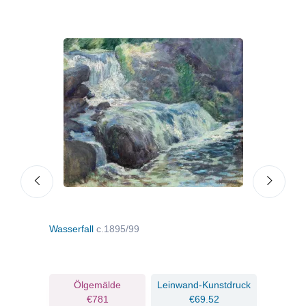
Wasserfall
c.1895/99
Land
ruck
Ölgemälde
Leinwand-Kunstdruck
€781
€69.52