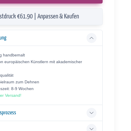
stdruck €61.90 | Anpassen & Kaufen
bung
ig handbemalt
on europäischen Künstlern mit akademischer
ualität
pielraum zum Dehnen
gszeit: 8-9 Wochen
er Versand!
gsprozess