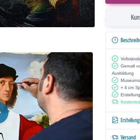
Kun
Beschrei
Vollständ
Gemalt v
Ausbildung
Museumsq
+ 4 cm S
Erstellun
Kostenlos
Erstellun
Versand