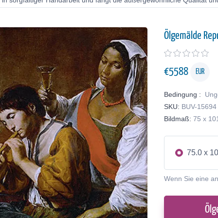
in sorgfältiger Handarbeit und fängt die außergewöhnliche Qualität und
Ölgemälde Rep
€
5588
EUR
Bedingung :
Ung
SKU:
BUV-15694
Bildmaß:
75 x 10
75.0 x 1
Wenn Sie eine a
Ölg