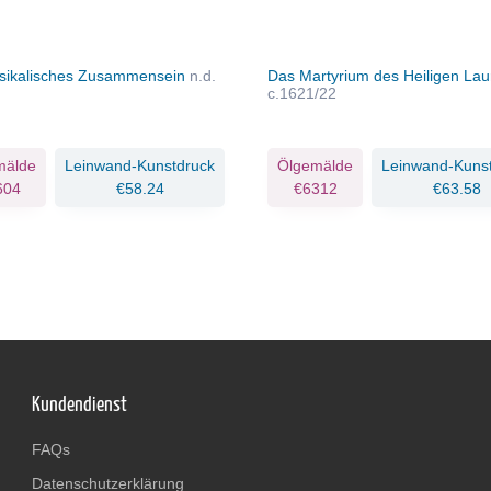
sikalisches Zusammensein
n.d.
Das Martyrium des Heiligen Lau
c.1621/22
mälde
Leinwand-Kunstdruck
Ölgemälde
Leinwand-Kuns
604
€58.24
€6312
€63.58
Kundendienst
FAQs
Datenschutzerklärung