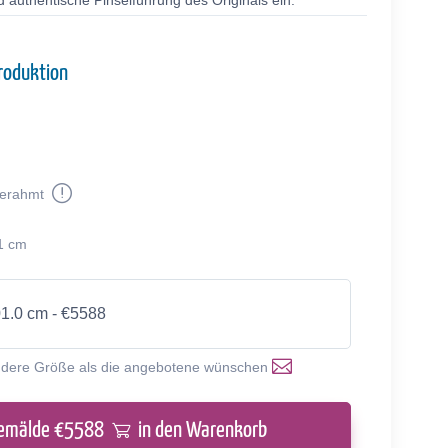
 authentische Pinselführung des Originals ein.
roduktion
erahmt
1 cm
01.0 cm - €5588
ndere Größe als die angebotene wünschen
emälde €
5588
in den Warenkorb