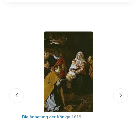
racht
Die Anbetung der Könige
1619
St. 
Jung