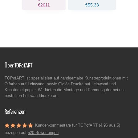
€2611
€55.33
Über TOPofART
TOPofART ist spezialisiert auf handgemalte Kunstreproduktionen mit
Ölfarben auf Leinwand, sowie Giclée-Drucke auf Leinwand und
Kunstdruckpapier. Wir bieten die Montage und Rahmung der bei uns
bestellten Leinwanddrucke an.
Referenzen
Kundenkommentare für TOPofART (4.96 aus 5)
bezogen auf
520 Bewertungen