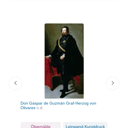
Don Gaspar de Guzmán Graf-Herzog von
Phil
Olivares
n.d.
ruck
Ölgemälde
Leinwand-Kunstdruck