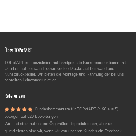
Über TOPofART
TOPofART ist spezialisiert auf handgemalte Kunstreproduktionen mit
Ölfarben auf Leinwand, sowie Giclée-Drucke auf Leinwand und
Kunstdruckpapier. Wir bieten die Montage und Rahmung der bei uns
bestellten Leinwanddrucke an.
Referenzen
Kundenkommentare für TOPofART (4.96 aus 5)
bezogen auf
520 Bewertungen
Wir sind stolz auf unsere Ölgemälde-Reproduktionen, aber am
glücklichsten sind wir, wenn wir von unseren Kunden ein Feedback